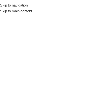
Skip to navigation
Início
Loja
Utensílios
Cestas
Skip to main content
INDISPONÍVEL