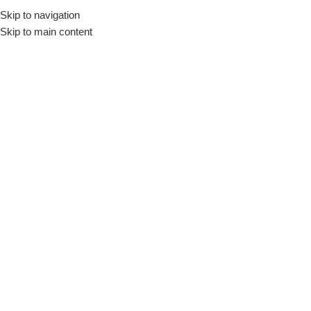
Tramontina
Skip to navigation
Skip to main content
Continental
Mostrar
9
12
18
24
48
Mostrar coluna
Colher Arroz Tramontina
Colher de Café de Aço Inox
Continental
Continental Tramontina