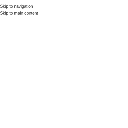
Skip to navigation
Início
Loja
Utensílios
Cestas
Skip to main content
INDISPONÍVEL