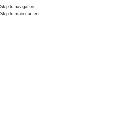
Skip to navigation
Início
Loja
Utensílios
Recipientes
Potes
Skip to main content