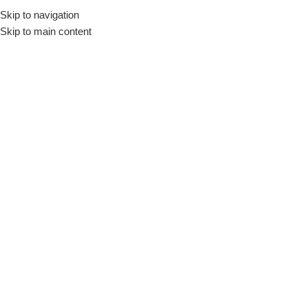
Skip to navigation
Início
Loja
Utensílios
Recipientes
Potes
Skip to main content