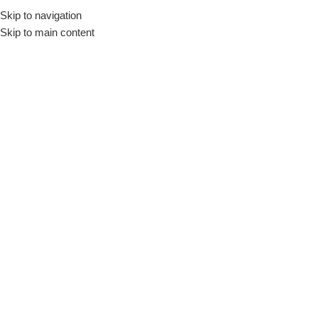
Skip to navigation
Início
Loja
Utensílios
Variedades
Drinks e Bebidas
Skip to main content