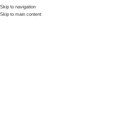
Skip to navigation
Início
Loja
Hamburgueria e Pizzaria
Assadeiras de Pizza
Skip to main content