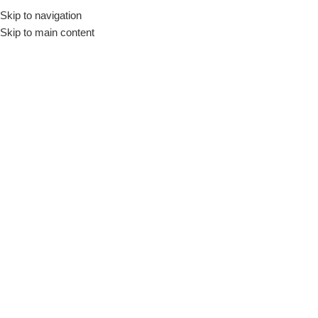
Skip to navigation
Início
Loja
Utensílios
Formas
Skip to main content
INDISPONÍVEL