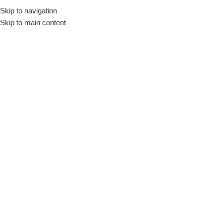
Skip to navigation
Início
Loja
Utensílios
Utensílios p/ Preparo
Espátulas
Skip to main content