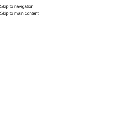
Skip to navigation
Início
Loja
Louças
Travessas
Skip to main content
INDISPONÍVEL