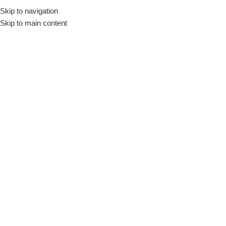
Skip to navigation
Início
Loja
Louças
Ramekins
Skip to main content