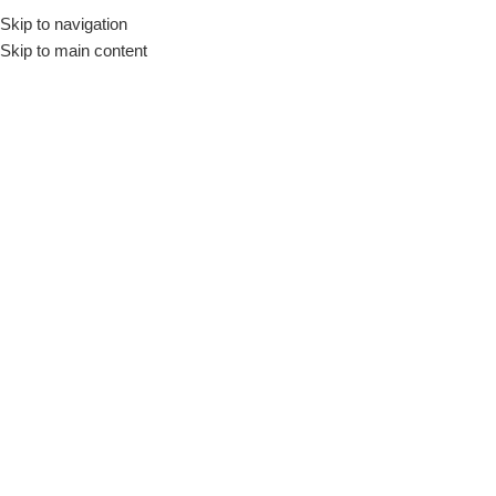
Skip to navigation
Início
Loja
Louças
Ramekins
Skip to main content