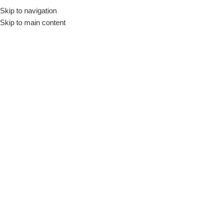
Skip to navigation
Início
Loja
Utensílios
Recipientes
Potes
Skip to main content
INDISPONÍVEL