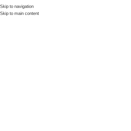
Skip to navigation
Início
Loja
Louças
Pires
Café
Skip to main content