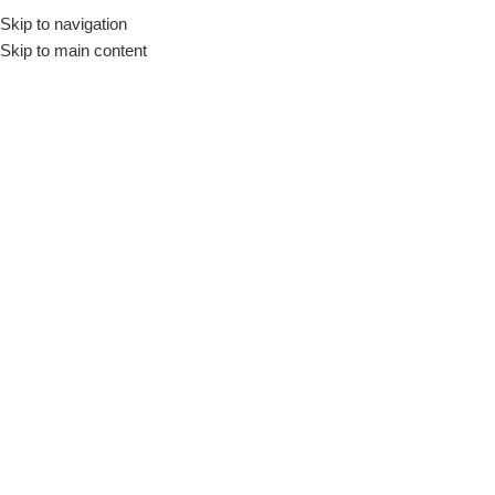
Skip to navigation
Início
Loja
Utensílios
Jogos Americanos
Skip to main content