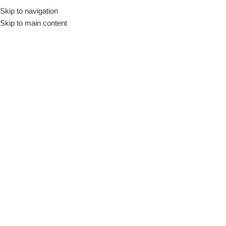
Skip to navigation
Início
Loja
Utensílios
Frigideiras
Multiusos
Skip to main content
INDISPONÍVEL