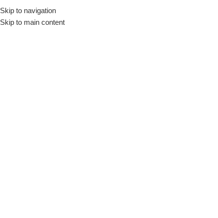
Skip to navigation
Início
Loja
Hamburgueria e Pizzaria
Assadeiras de Pizza
Skip to main content