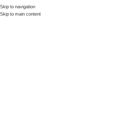
Skip to navigation
Início
Loja
Hamburgueria e Pizzaria
Assadeiras de Pizza
Skip to main content