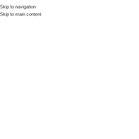
Skip to navigation
Início
Loja
Louças
Tigelas, Molheiras e Bowls
Skip to main content