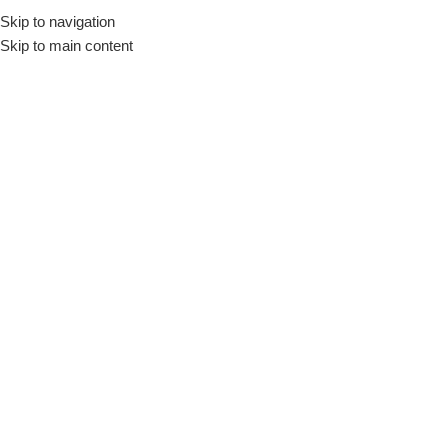
Skip to navigation
Início
Loja
Equipamentos
Chapas
Elétricas
Skip to main content
INDISPONÍVEL