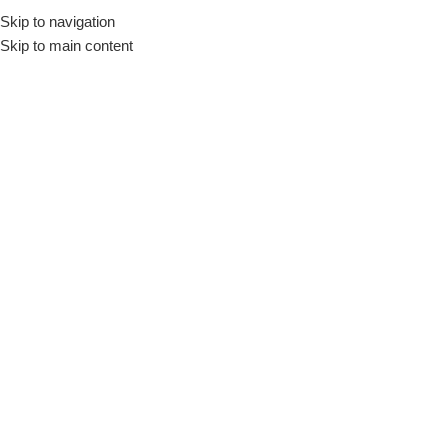
Skip to navigation
Início
Loja
Utensílios
Cestas
Skip to main content
INDISPONÍVEL