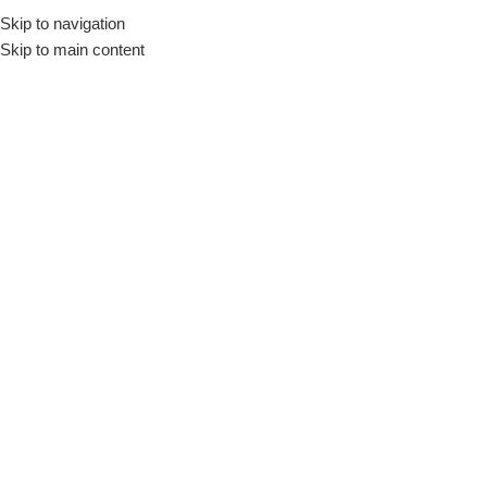
Skip to navigation
Início
Loja
Louças
Tigelas, Molheiras e Bowls
Skip to main content
INDISPONÍVEL