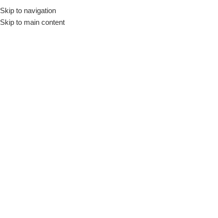
Skip to navigation
Início
Loja
Utensílios
Variedades
Drinks e Bebidas
Skip to main content