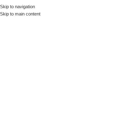
Skip to navigation
Início
Loja
Utensílios
Açucareiros
Skip to main content