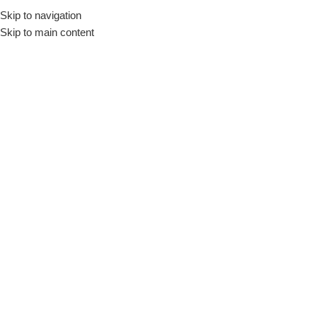
Skip to navigation
Início
Loja
Utensílios
Utensílios p/ Preparo
Conchas
Skip to main content