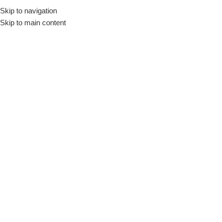
Skip to navigation
Início
Loja
Fornecedores
Black & Decker
Skip to main content
INDISPONÍVEL